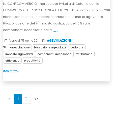
La CONFCOMMERCIO Imprese per lItalia di Catania con la
FILCAMS- CGIL, FISASCAT- CISL e UILTUCS- UIL, in data 21 marzo 2011
hanno sottoscritto un accordo territoriale al fine di agevolare
lapplicazione dellimposta sostitutiva del 10% sulle
componenti accessorie della
[...]
Venerd, 15 Aprile 2011
AGEVOLAZIONI
agevolazione
tassazione agevolata
cedolare
imposta agevolata
componenti accessorie
retribuzione
efficienza
produttività
LEGGI TUTTO
1
2
<<
>>