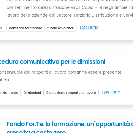
contenimento della diffusione virus Covid - 19 negli ambienti
lavoro delle aziende del Settore Terziario Distribuzione e Servi
 19
comitato territoriale
tutela lavoratori
LEGGI TUTTO
ocedura comunicativa per le dimissioni
e consensuale dei rapporti di lavoro potranno essere presente
atica
enziamento
Dimissioni
Risoluzione rapporto di lavoro
LEGGI TUTTO
Fondo For.Te. la formazione: un`opportunità 
crescita a costo zero