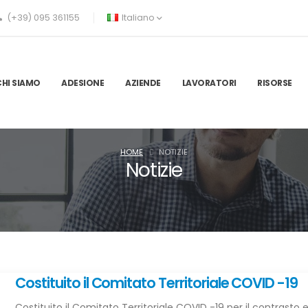
(+39) 095 361155
Italiano
CHI SIAMO
ADESIONE
AZIENDE
LAVORATORI
RISORSE
HOME
NOTIZIE
Notizie
Costituito il Comitato Territoriale COVID -19
Costituito il Comitato Territoriale COVID -19 per il contrasto e 