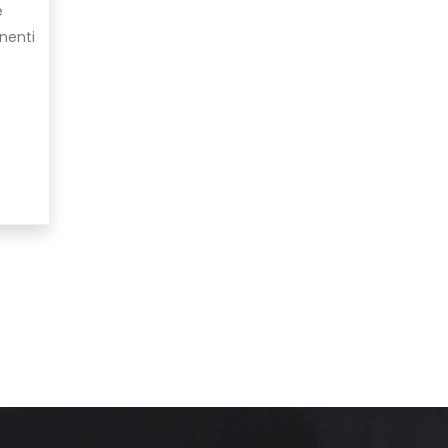
e
nenti