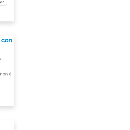
ndo
o con
o
 non è