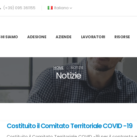
(+39) 095 361155
Italiano
CHI SIAMO
ADESIONE
AZIENDE
LAVORATORI
RISORSE
HOME
NOTIZIE
Notizie
Costituito il Comitato Territoriale COVID -19
Costituito il Comitato Territoriale COVID -19 per il contrasto e 