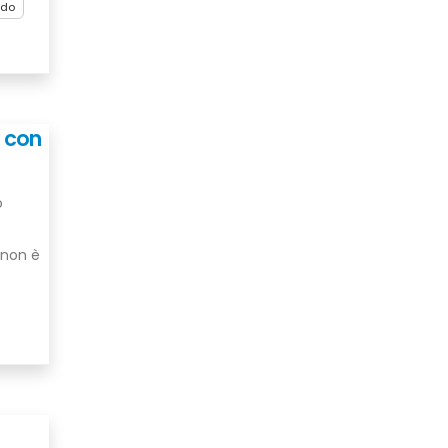
ndo
o con
o
 non è