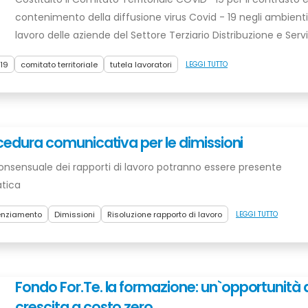
contenimento della diffusione virus Covid - 19 negli ambienti
lavoro delle aziende del Settore Terziario Distribuzione e Servi
 19
comitato territoriale
tutela lavoratori
LEGGI TUTTO
ocedura comunicativa per le dimissioni
e consensuale dei rapporti di lavoro potranno essere presente
atica
enziamento
Dimissioni
Risoluzione rapporto di lavoro
LEGGI TUTTO
Fondo For.Te. la formazione: un`opportunità 
crescita a costo zero