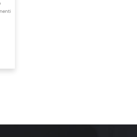
e
nenti