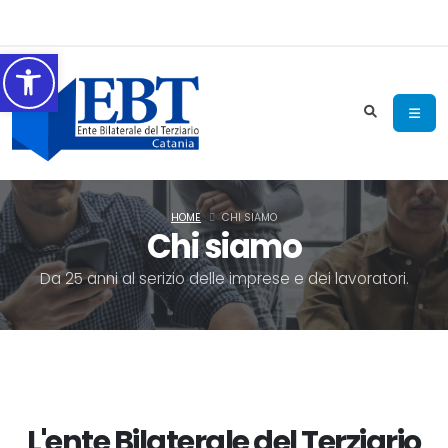
Accessibilità
HOME
CHI SIAMO
Chi siamo
Da 25 anni al serizio delle imprese e dei lavoratori.
L'ente Bilaterale del Terziario