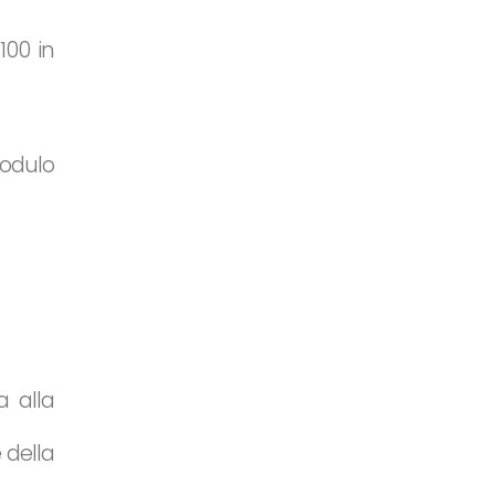
100 in
modulo
a alla
 della