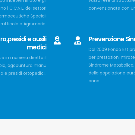
po indeterminato e gli
vasta rete di struttur
no i C.C.N.L. dei settori
convenzionate con Uni
 Farmaceutiche Speciali
frutticole e Agrumarie.
,presidi e ausili
Prevenzione Si
medici
Dal 2009 Fondo Est p
per prestazioni mirate 
ce in maniera diretta il
Sindrome Metabolica, 
rapia, agopuntura manu
della popolazione euro
 e presidi ortopedici..
anno.