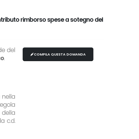
ntributo rimborso spese a sotegno del
de del
COMPILA QUESTA DOMANDA
co
.
 nella
regola
 della
a c.d.