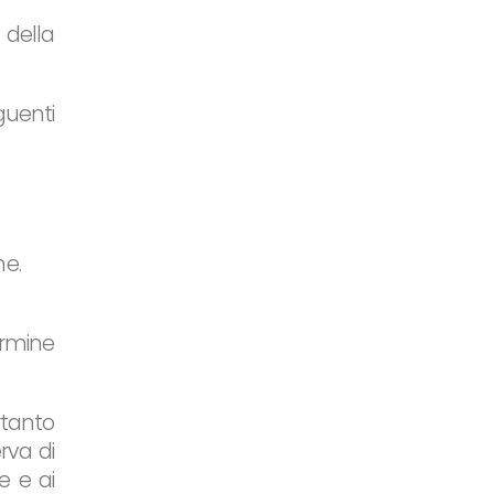
 della
guenti
ne.
ermine
rtanto
rva di
e e ai