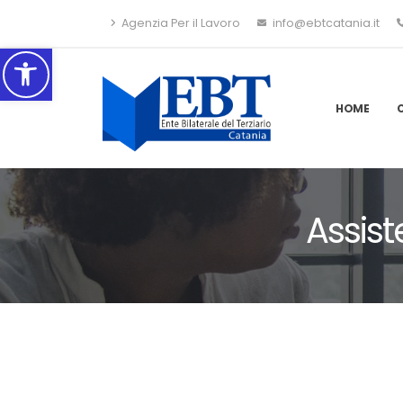
Agenzia Per il Lavoro
info@ebtcatania.it
Accessibilità
HOME
Assist