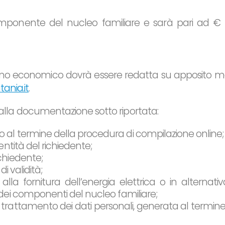
omponente del nucleo familiare e sarà pari ad € 
no economico dovrà essere redatta su apposito 
ania.it
.
la documentazione sotto riportata:
 al termine della procedura di compilazione online;
entità del richiedente;
chiedente;
i validità;
 alla fornitura dell’energia elettrica o in alternativ
 dei componenti del nucleo familiare;
l trattamento dei dati personali, generata al termine