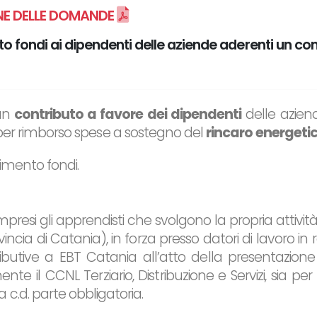
NE DELLE DOMANDE
o fondi ai dipendenti delle aziende aderenti un co
,un
contributo a favore dei dipendenti
delle azien
zi, per rimborso spese a sostegno del
rincaro energeti
imento fondi.
resi gli apprendisti che svolgono la propria attività
ncia di Catania), in forza presso datori di lavoro in 
butive a EBT Catania all’atto della presentazione
il CCNL Terziario, Distribuzione e Servizi, sia per l
c.d. parte obbligatoria.