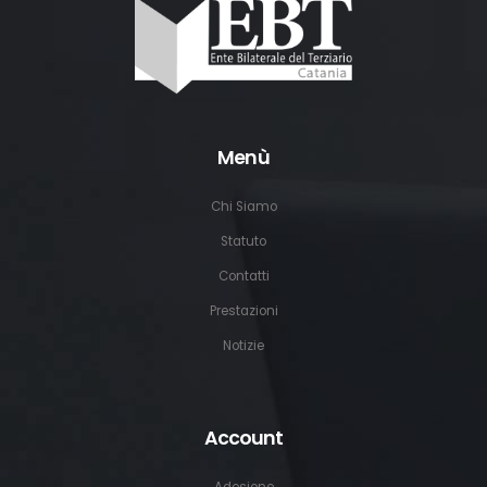
Menù
Chi Siamo
Statuto
Contatti
Prestazioni
Notizie
Account
Adesione