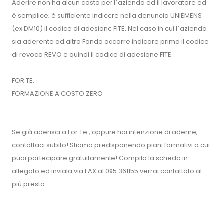
Aderire non ha alcun costo per l`azienda ed il lavoratore ed
è semplice; è sufficiente indicare nella denuncia UNIEMENS
(ex DM10) il codice di adesione FITE. Nel caso in cui l`azienda
sia aderente ad altro Fondo occorre indicare prima il codice
di revoca REVO e quindi il codice di adesione FITE
FOR.TE.
FORMAZIONE A COSTO ZERO
Se già aderisci a For.Te., oppure hai intenzione di aderire,
contattaci subito! Stiamo predisponendo piani formativi a cui
puoi partecipare gratuitamente! Compila la scheda in
allegato ed inviala via FAX al 095 361155 verrai contattato al
più presto