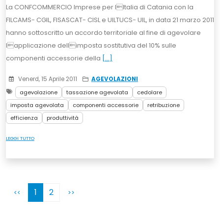
La CONFCOMMERCIO Imprese per lItalia di Catania con la
FILCAMS- CGIL, FISASCAT- CISL e UILTUCS- UIL, in data 21 marzo 2011
hanno sottoscritto un accordo territoriale al fine di agevolare
lapplicazione dellimposta sostitutiva del 10% sulle
componenti accessorie della
[...]
Venerd, 15 Aprile 2011
AGEVOLAZIONI
agevolazione
tassazione agevolata
cedolare
imposta agevolata
componenti accessorie
retribuzione
efficienza
produttività
LEGGI TUTTO
1
2
<<
>>